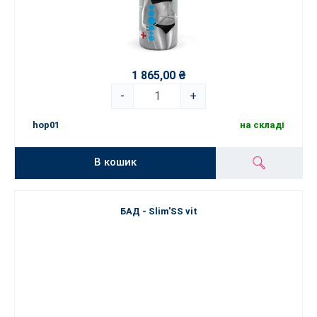
1 865,00 ₴
-
+
hop01
на складі
В кошик
БАД - Slim'SS vit