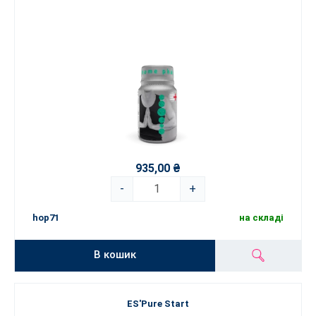
935,00 ₴
-
+
hop71
на складі
В кошик
ES'Pure Start