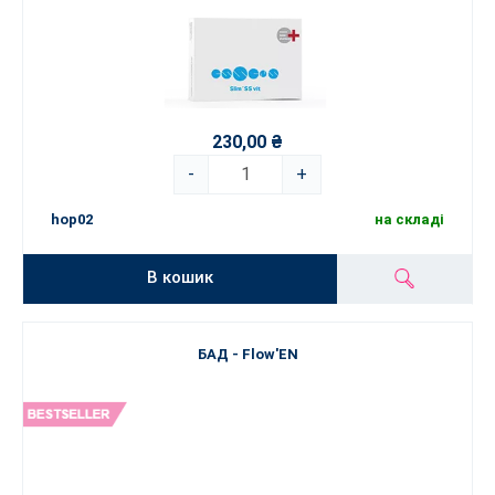
230,00 ₴
-
+
hop02
на складі
В кошик
БАД - Flow'EN