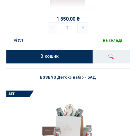
1 550,00 ₴
-
+
vit51
на складі
В кошик
ESSENS Детокс набір - БАД