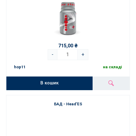
715,00 ₴
-
+
hop11
на складі
В кошик
БАД - Head'ES