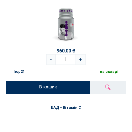
960,00 ₴
-
+
hop21
на складі
В кошик
БАД - Вітамін C