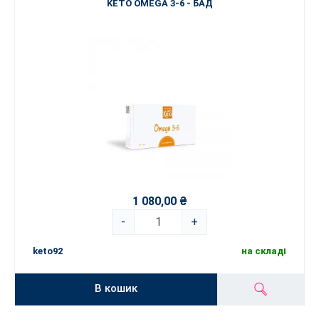
KETO OMEGA 3-6 - БАД
1 080,00 ₴
-
+
keto92
на складі
В кошик