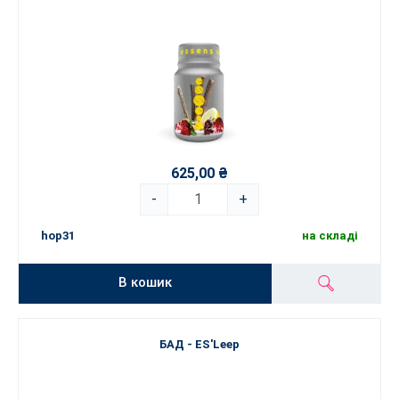
625,00 ₴
-
+
hop31
на складі
В кошик
БАД - ES'Leep