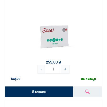
255,00 ₴
-
+
hop72
на складі
В кошик