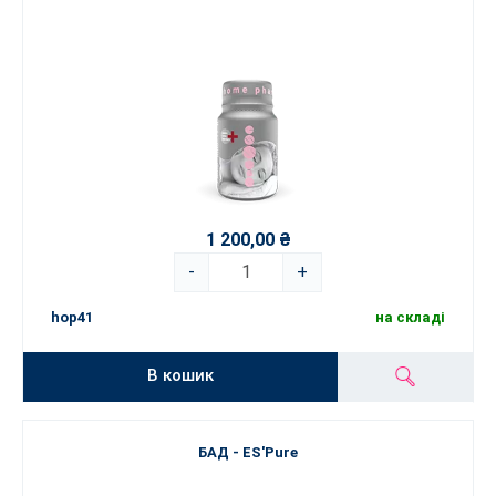
1 200,00 ₴
-
+
hop41
на складі
В кошик
БАД - ES'Pure