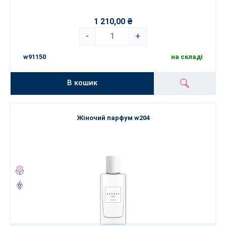
1 210,00 ₴
-
+
w91150
на складі
В кошик
Жіночий парфум w204