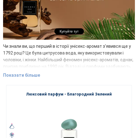
Чи знали ви, що перший в історії унісекс-аромат з’явився ще у
1792 році? Це була цитрусова вода, яку використовували і
чоловіки, і жінки. Найбільший феномен унісекс-ароматів, однак,
припав приблизно на 1990 рік. Відтоді ці парфуми здобувають
дедалі більшу популярність завдяки своїй нейтральності та
Показати більше
свободолюбства.
Відкрийте для себе світ, у якому ваша уява вільно ширяє,
незалежно від того, хто ви є. Тут немає меж і визначень, кому
Люксовий парфум - Благородний Зелений
належить аромат. Лише ви обираєте, які ноти розкриють вашу
індивідуальність та зачарують ваші почуття.
Унісекс-парфуми
Найякісніший склад цих вишуканих ароматів здатен точно
відобразити вашу неповторну особистість, настрій чи життєву