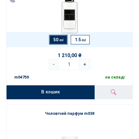
50
1.5
ml
ml
1 210,00 ₴
-
+
m04750
на складі
В кошик
Чоловічий парфум m038