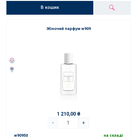
В кошик
Жіночий парфум w909
1 210,00 ₴
-
+
w90950
на складі