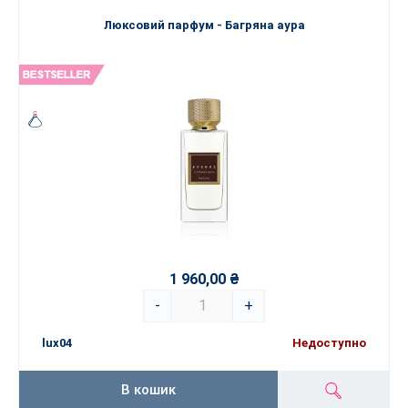
Люксовий парфум - Багряна аура
1 960,00 ₴
-
+
lux04
Недоступно
В кошик