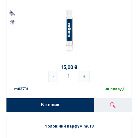
15,00 ₴
-
+
m03701
на складі
В кошик
Чоловічий парфум m013