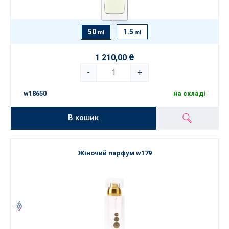
50
1.5
ml
ml
1 210,00 ₴
-
+
w18650
на складі
В кошик
Жіночий парфум w179