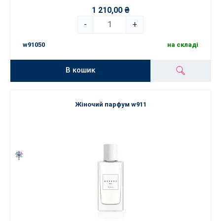
1 210,00 ₴
-
+
w91050
на складі
В кошик
Жіночий парфум w911