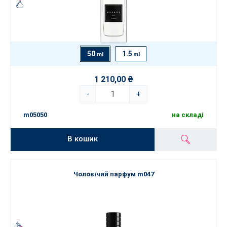
50
1.5
ml
ml
1 210,00 ₴
-
+
m05050
на складі
В кошик
Чоловічий парфум m047