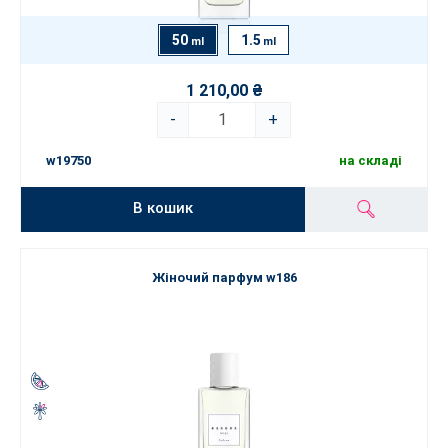
50
1.5
ml
ml
1 210,00 ₴
-
+
w19750
на складі
В кошик
Жіночий парфум w186