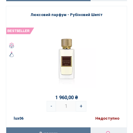
Люксовий парфум - Рубіновий Шепіт
1 960,00 ₴
-
+
lux06
Недоступно