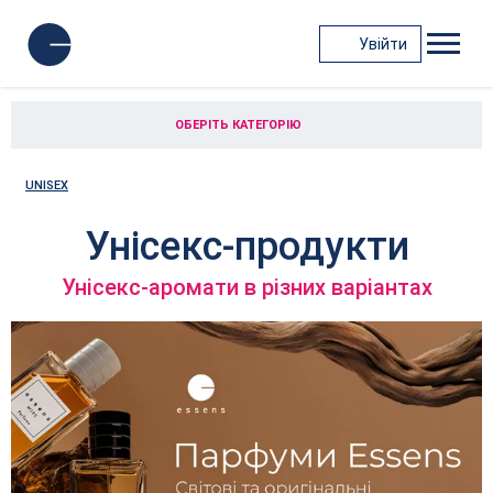
Увійти
ОБЕРІТЬ КАТЕГОРІЮ
UNISEX
Унісекс-продукти
Унісекс-аромати в різних варіантах