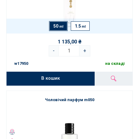
50
1.5
ml
ml
1 135,00 ₴
-
+
w17950
на складі
В кошик
Чоловічий парфум m050