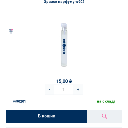
Зразок парфуму w902
15,00 ₴
-
+
w90201
на складі
В кошик