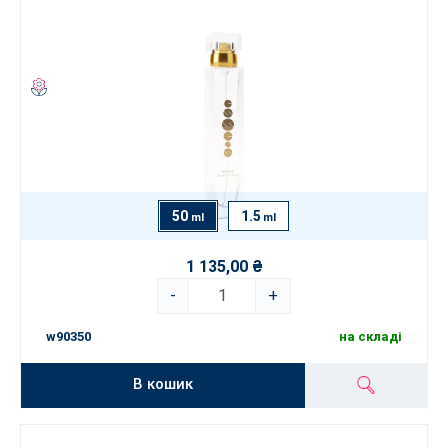
50
1.5
ml
ml
1 135,00 ₴
-
+
w90350
на складі
В кошик