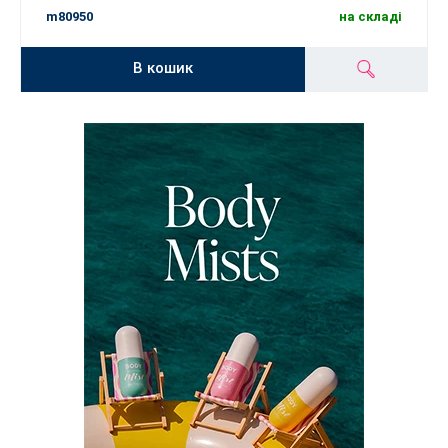
m80950
на складі
В кошик