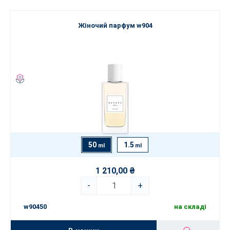
Жіночий парфум w904
50
1.5
ml
ml
1 210,00 ₴
-
+
w90450
на складі