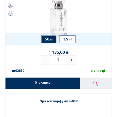
50
1.5
ml
ml
1 135,00 ₴
-
+
m03850
на складі
В кошик
Зразок парфуму m037