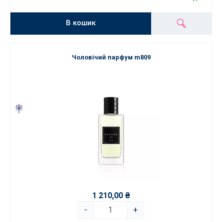
В кошик
Чоловічий парфум m809
1 210,00 ₴
-
+