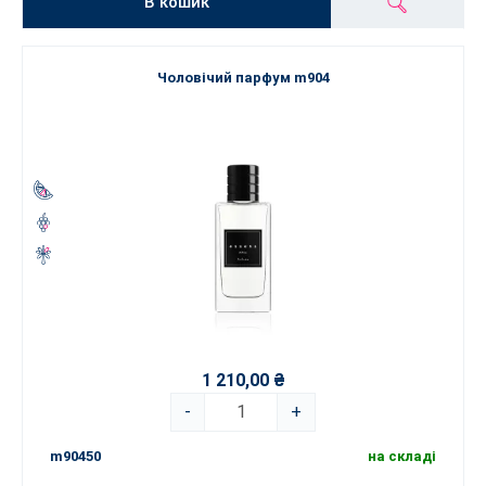
В кошик
Чоловічий парфум m904
1 210,00 ₴
-
+
m90450
на складі