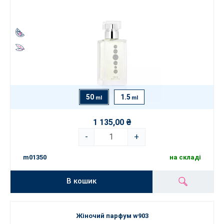
50
1.5
ml
ml
1 135,00 ₴
-
+
m01350
на складі
В кошик
Жіночий парфум w903