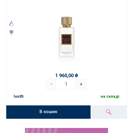
1 960,00 ₴
-
+
lux05
на складі
В кошик