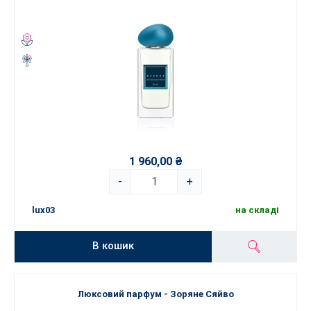
1 960,00 ₴
-
+
lux03
на складі
В кошик
Люксовий парфум - Зоряне Сяйво