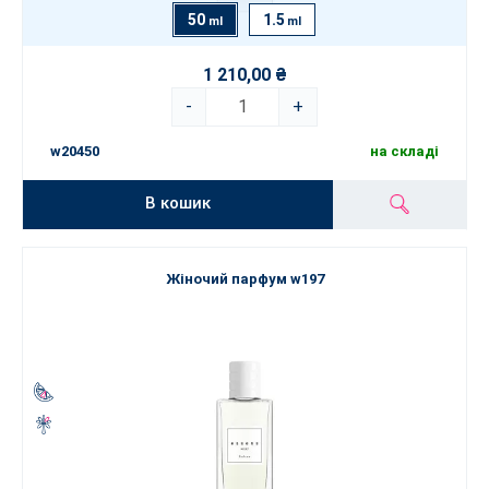
50
1.5
ml
ml
1 210,00 ₴
-
+
w20450
на складі
В кошик
Жіночий парфум w197