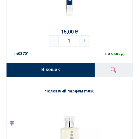
15,00 ₴
-
+
m03701
на складі
В кошик
Чоловічий парфум m036