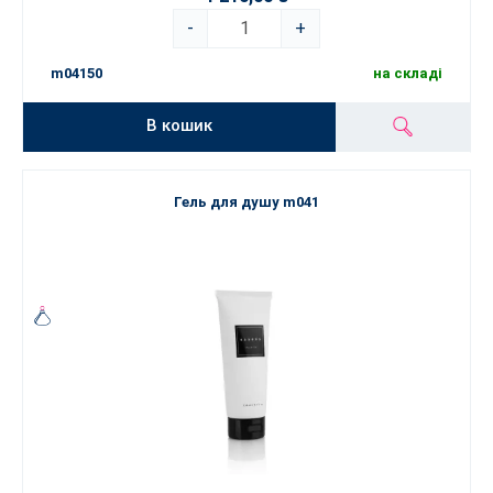
-
+
m04150
на складі
В кошик
Гель для душу m041