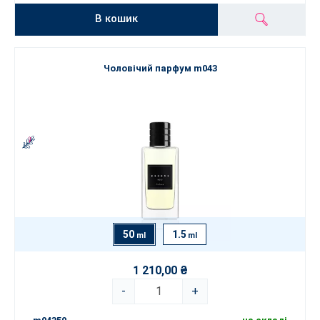
В кошик
Чоловічий парфум m043
50
1.5
ml
ml
1 210,00 ₴
-
+