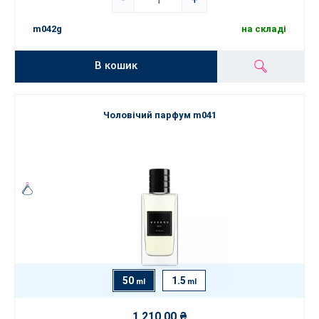
m042g
на складі
В кошик
Чоловічий парфум m041
50
1.5
ml
ml
1 210,00 ₴