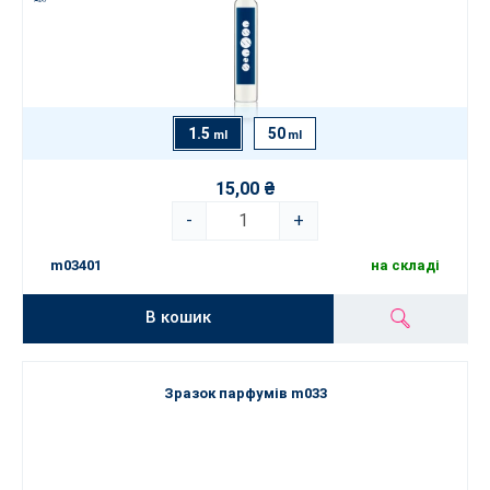
1.5
50
ml
ml
15,00 ₴
-
+
m03401
на складі
В кошик
Зразок парфумів m033