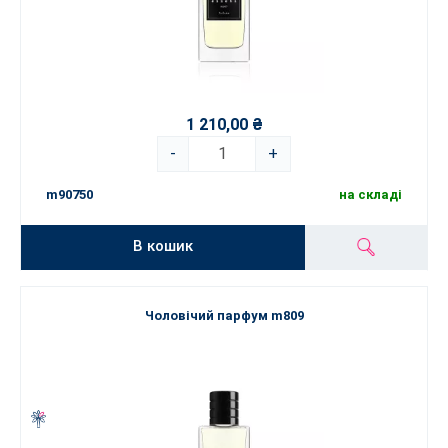
1 210,00 ₴
-
+
m90750
на складі
В кошик
Чоловічий парфум m809