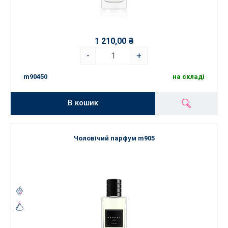
1 210,00 ₴
-
+
m90450
на складі
В кошик
Чоловічий парфум m905