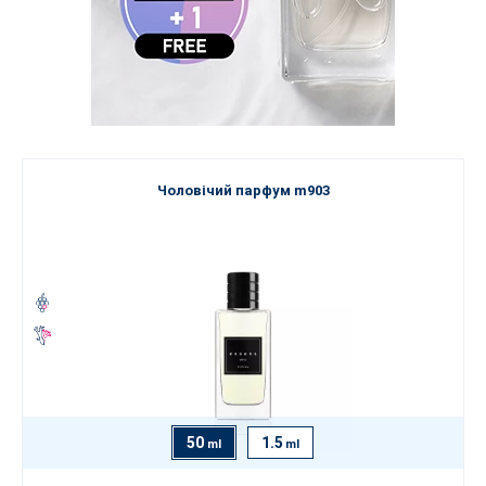
Чоловічий парфум m903
50
1.5
ml
ml