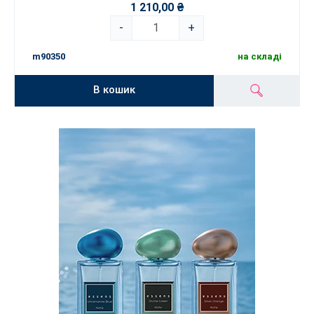
1 210,00 ₴
-
+
m90350
на складі
В кошик