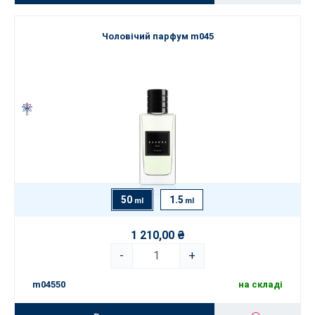
Чоловічий парфум m045
50
1.5
ml
ml
1 210,00 ₴
-
+
m04550
на складі