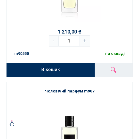
1 210,00 ₴
-
+
m90550
на складі
В кошик
Чоловічий парфум m907