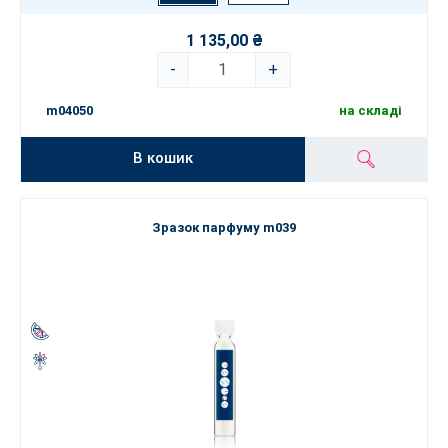
1 135,00 ₴
-
+
m04050
на складі
В кошик
Зразок парфуму m039