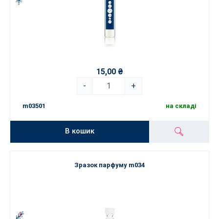
15,00 ₴
-
+
m03501
на складі
В кошик
Зразок парфуму m034