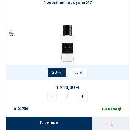
Чоловічий парфум m047
50
1.5
ml
ml
1 210,00 ₴
-
+
m04750
на складі
В кошик