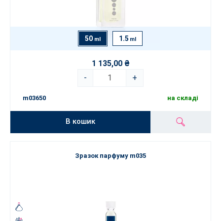
50
1.5
ml
ml
1 135,00 ₴
-
+
m03650
на складі
В кошик
Зразок парфуму m035