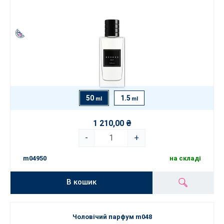
50
1.5
ml
ml
1 210,00 ₴
-
+
m04950
на складі
В кошик
Чоловічий парфум m048