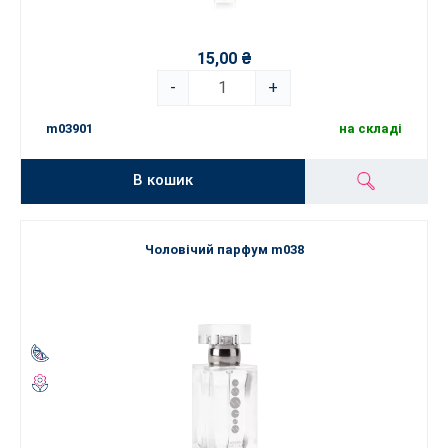
15,00 ₴
-
+
m03901
на складі
В кошик
Чоловічий парфум m038