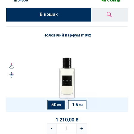
m04350
на складі
В кошик
Чоловічий парфум m042
50
1.5
ml
ml
1 210,00 ₴
-
+