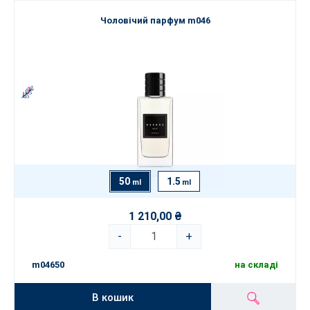
Чоловічий парфум m046
50
1.5
ml
ml
1 210,00 ₴
-
+
m04650
на складі
В кошик