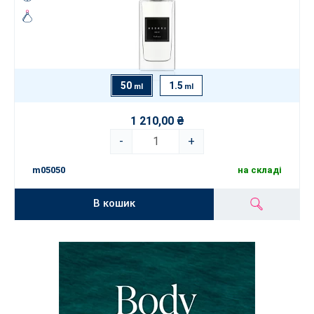
50
1.5
ml
ml
1 210,00 ₴
-
+
m05050
на складі
В кошик