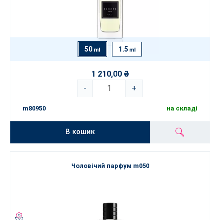
50
1.5
ml
ml
1 210,00 ₴
-
+
m80950
на складі
В кошик
Чоловічий парфум m050