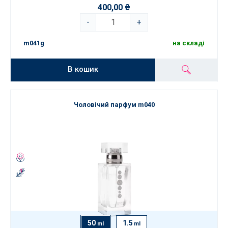
400,00 ₴
-
+
m041g
на складі
В кошик
Чоловічий парфум m040
50
1.5
ml
ml