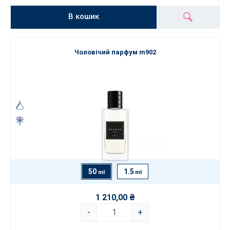
В кошик
Чоловічий парфум m902
50
1.5
ml
ml
1 210,00 ₴
-
+