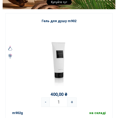
Гель для душу m902
400,00 ₴
-
+
m902g
на складі