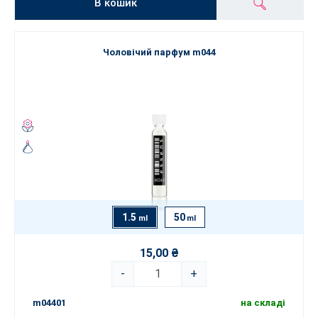
В кошик
Чоловічий парфум m044
1.5
50
ml
ml
15,00 ₴
-
+
m04401
на складі