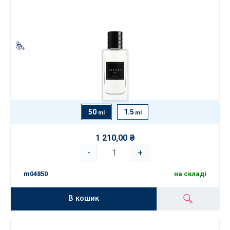
50
1.5
ml
ml
1 210,00 ₴
-
+
m04850
на складі
В кошик