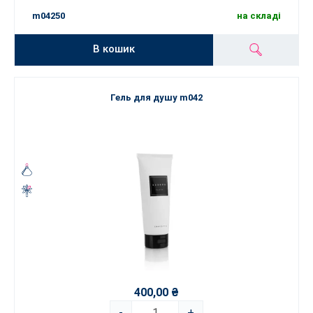
m04250
на складі
В кошик
Гель для душу m042
400,00 ₴
-
+