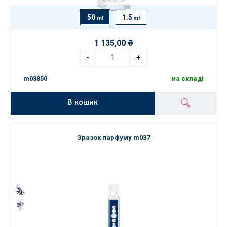
50
1.5
ml
ml
1 135,00 ₴
-
+
m03850
на складі
В кошик
Зразок парфуму m037