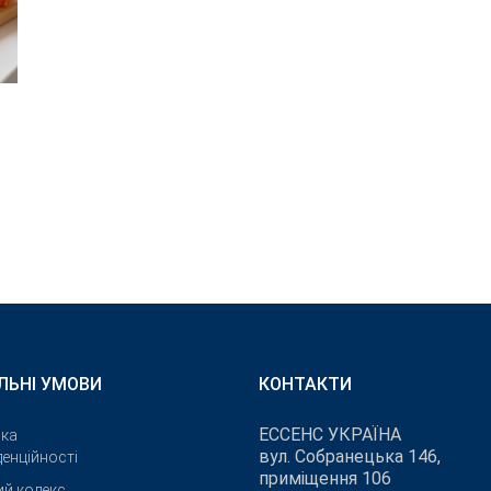
ЛЬНІ УМОВИ
КОНТАКТИ
ЕССЕНС УКРАЇНА
ика
вул. Собранецька 146,
енційності
приміщення 106
ий кодекс