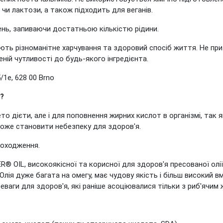
 чи лактози, а також підходить для веганів.
день, запиваючи достатньою кількістю рідини.
ють різноманітне харчування та здоровий спосіб життя. Не приз
еній чутливості до будь-якого інгредієнта.
/1e, 628 00 Brno
?
то дієти, але і для поповнення жирних кислот в організмі, так 
 може становити небезпеку для здоров'я.
походження.
 OIL, високоякісної та корисної для здоров'я пресованої олії з
лія дуже багата на омегу, має чудову якість і більш високий вм
реваги для здоров'я, які раніше асоціювалися тільки з риб'ячим