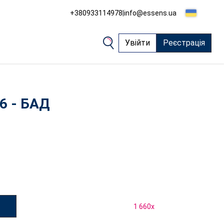
+380933114978
|
info@essens.ua
Увійти
Реєстрація
6 - БАД
1 660
x