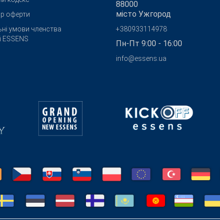
88000
місто Ужгород
ір оферти
ьні умови членства
+380933114978
бі ESSENS
Пн-Пт 9:00 - 16:00
info@essens.ua