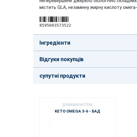
неперевершене джерело біологічно складних 
містить GLA, незамінну жирну кислоту омега
8595603573522
Інгредієнти
Відгуки покупців
супутні продукти
ДОМАШНЯ АПТЕКА
KETO OMEGA 3-6 - БАД