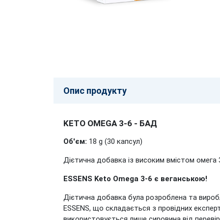
Опис продукту
KETO OMEGA 3-6 - БАД
Об'єм:
18 g (30 капсул)
Дієтична добавка із високим вмістом омега 3
ESSENS Keto Omega 3-6 є веганською!
Дієтична добавка була розроблена та виробл
ESSENS, що складається з провідних експерт
використовується лише сировинa від перевіре