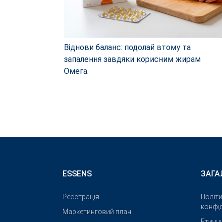
Віднови баланс: подолай втому та
запалення завдяки корисним жирам
Омега.
ESSENS
ЗАГА
Реєстрація
Політ
конфід
Маркетинговий план
Етичн