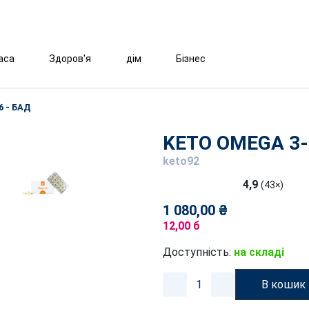
аса
Здоров'я
дім
Бізнес
6 - БАД
KETO OMEGA 3-
keto92
4,9
(43×)
1 080,00 ₴
12,00 б
Доступність:
на складі
В кошик