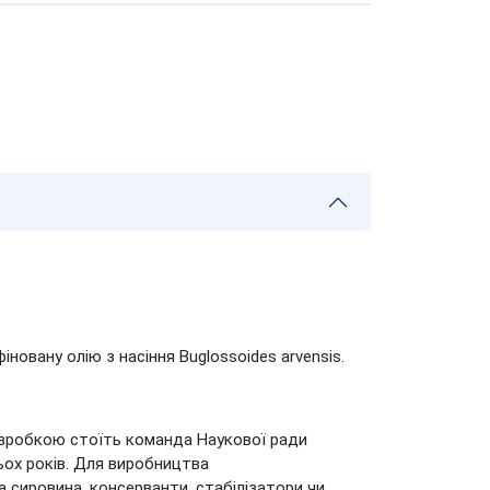
новану олію з насіння Buglossoides arvensis.
розробкою стоїть команда Наукової ради
ьох років. Для виробництва
​​сировина, консерванти, стабілізатори чи