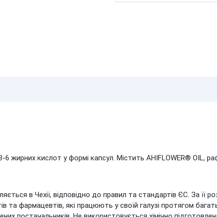
-6 жирних кислот у формі капсул. Містить AHIFLOWER® OIL, рафі
яється в Чехії, відповідно до правил та стандартів ЄС. За її 
ів та фармацевтів, які працюють у своїй галузі протягом багат
них постачальників. Не використовується хімічно підготовлена 