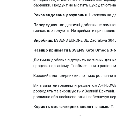
барвники. Продукт не містить цукру, глютена
Рекомендоване дозування
: 1 капсула на 
Попередження:
дієтичні добавки не заміню
і жінок, що годують. Не приймати при підвищ
Виробник:
ESSENS EUROPE SE, Zaoralova 3045
Навіщо приймати ESSENS Keto Omega 3-6
Дієтична добавка підходить не тільки для ке
процесах організму і їх обмеження в раціоні
Високий вміст жирних кислот має рослинне 
Він є запатентованим інгредієнтом AHIFLOWER®
розводять та вирощують у Великій Британії. О
рослинна або насіннєва олія, і забезпечує пе
Користь омега-жирних кислот із камелії: