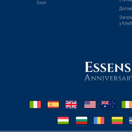
Блог
Догов
Загал
у Клу