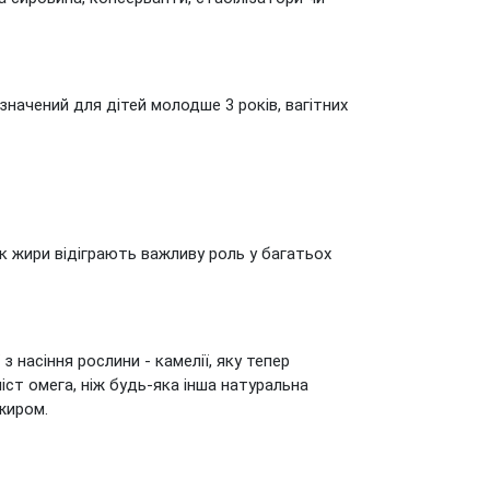
начений для дітей молодше 3 років, вагітних
як жири відіграють важливу роль у багатьох
 насіння рослини - камелії, яку тепер
іст омега, ніж будь-яка інша натуральна
 жиром.