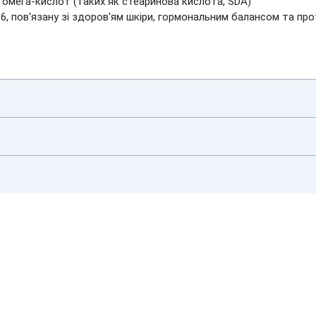
омега-кислот (таких як стеаринова кислота, SDA)
-6, пов'язану зі здоров'ям шкіри, гормональним балансом та пр