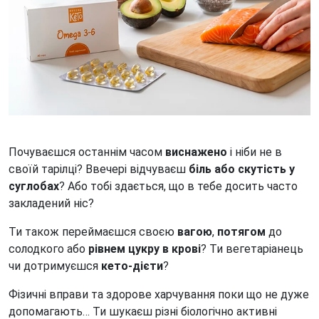
Почуваєшся останнім часом
виснажено
і ніби не в
своїй тарілці? Ввечері відчуваєш
біль або скутість у
суглобах
? Або тобі здається, що в тебе досить часто
закладений ніс?
Ти також переймаєшся своєю
вагою
,
потягом
до
солодкого або
рівнем цукру в крові
? Ти вегетаріанець
чи дотримуєшся
кето-дієти
?
Фізичні вправи та здорове харчування поки що не дуже
допомагають… Ти шукаєш різні біологічно активні