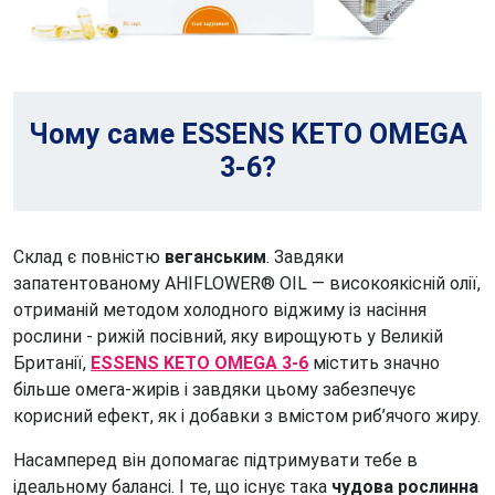
Чому саме ESSENS KETO OMEGA
3-6?
Склад є повністю
веганським
. Завдяки
запатентованому AHIFLOWER® OIL — високоякісній олії,
отриманій методом холодного віджиму із насіння
рослини - рижій посівний, яку вирощують у Великій
Британії,
ESSENS KETO OMEGA 3-6
містить значно
більше омега-жирів і завдяки цьому забезпечує
корисний ефект, як і добавки з вмістом риб’ячого жиру.
Насамперед він допомагає підтримувати тебе в
ідеальному балансі. І те, що існує така
чудова рослинна