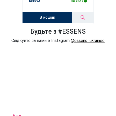
keto92
на складі
В кошик
Будьте з #ESSENS
Слідкуйте за нами в Instagram
@essens_ukrainee
Блог