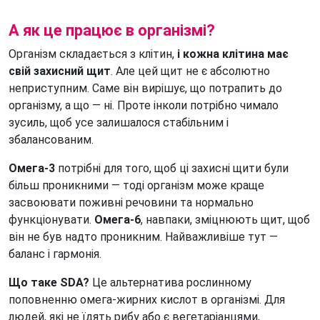
А як це працює в організмі?
Організм складається з клітин,
і кожна клітина має
свій захисний щит
. Але цей щит не є абсолютно
неприступним. Саме він вирішує, що потрапить до
організму, а що — ні. Проте інколи потрібно чимало
зусиль, щоб усе залишалося стабільним і
збалансованим.
Омега-3
потрібні для того, щоб ці захисні щити були
більш проникними — тоді організм може краще
засвоювати поживні речовини та нормально
функціонувати.
Омега-6
, навпаки, зміцнюють щит, щоб
він не був надто проникним. Найважливіше тут —
баланс і гармонія.
Що таке SDA?
Це альтернатива рослинному
поповненню омега-жирних кислот в організмі. Для
людей, які не їдять рибу або є вегетаріанцями,