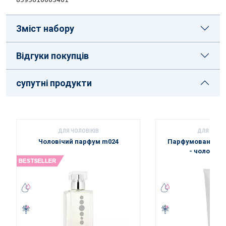
Зміст набору
Відгуки покупців
супутні продукти
ДЛЯ ЧОЛОВІКІВ
ДЛЯ ЧОЛОВ
Чоловічий парфум m024
Парфумований ге
- чоловічи