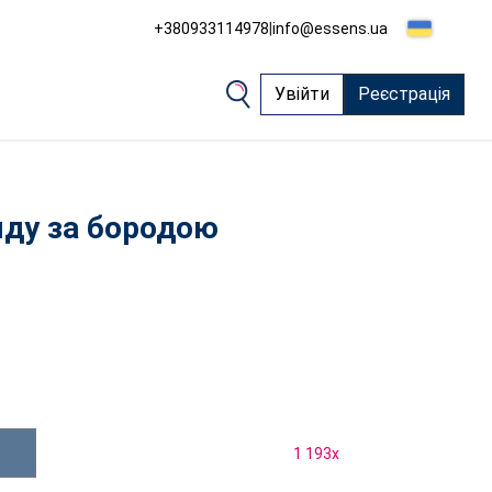
+380933114978
|
info@essens.ua
Увійти
Реєстрація
яду за бородою
1 193
x