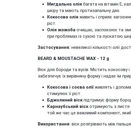
Мигдальна олія
багата на вітамін Е, к
шкіру та мають протизапальну дію.
Кокосова олія
живить і сприяє загоєнню
ріст.
Олія жожоба
очищає, заспокоює та змен
при проблемах із сухою та лускатою шкі
Застосування:
невеликої кількості олії дос
BEARD & MOUSTACHE WAX - 12 g
Віск для бороди та вусів. Містить кокосову і 
забезпечує їх вирівняну форму і надає їм пр
Кокосова і соєва олії
живлять і допомаг
стимулює її ріст.
Бджолиний віск
підтримує форму бороди
Карнаубський віск
отримують з листя б
той же час це важливий компонент, який
Використання:
віск розігрівають між пальц