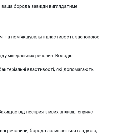
ми ваша борода завжди виглядатиме
і та пом'якшувальні властивості, заспокоює
ряду мінеральних речовин. Володіє
актеріальні властивості, які допомагають
Захищає від несприятливих впливів, сприяє
ивні речовини, борода залишається гладкою,