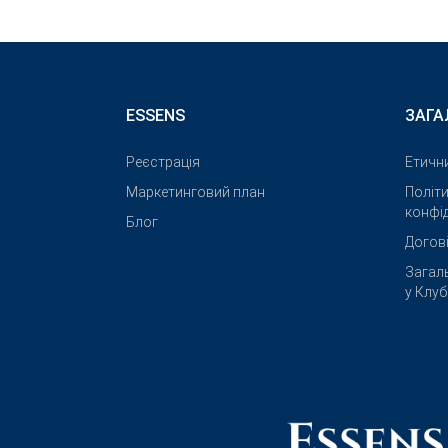
ESSENS
ЗАГА
Реєстрація
Етичн
Маркетинговий план
Політ
конфід
Блог
Догов
Загал
у Клу