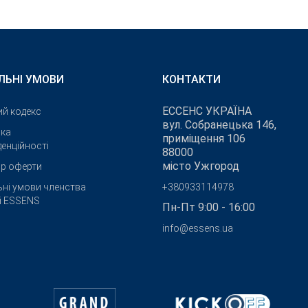
ЛЬНІ УМОВИ
КОНТАКТИ
ЕССЕНС УКРАЇНА
ий кодекс
вул. Собранецька 146,
ика
приміщення 106
енційності
88000
місто Ужгород
ір оферти
ьні умови членства
+380933114978
бі ESSENS
Пн-Пт 9:00 - 16:00
info@essens.ua