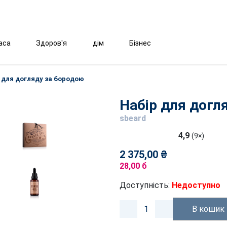
аса
Здоров'я
дім
Бізнес
 для догляду за бородою
Набір для догл
sbeard
4,9
(9×)
2 375,00 ₴
28,00 б
Доступність:
Недоступно
В кошик