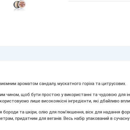
риємним ароматом сандалу, мускатного горіха та цитрусових.
м чином, щоб бути простою у використанні та чудовою для інт
користовуємо лише високоякісні інгредієнти, які дбайливо впли
 бороди та шкіри, олію для пом'якшення, віск для надання фо
етрам, придатним для веганів. Весь набір упакований в сучасну