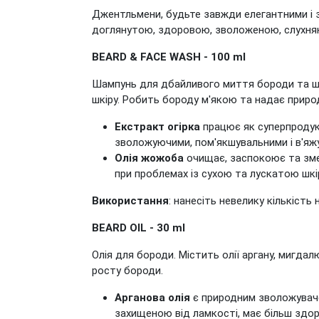
Джентльмени, будьте завжди елегантними і 
доглянутою, здоровою, зволоженою, слухнян
BEARD & FACE WASH - 100 ml
Шампунь для дбайливого миття бороди та шк
шкіру. Робить бороду м'якою та надає приро
Екстракт огірка
працює як суперпродукт 
зволожуючими, пом'якшувальними і в'яж
Олія жожоба
очищає, заспокоює та змен
при проблемах із сухою та лускатою шкі
Використання
: нанесіть невелику кількіст
BEARD OIL - 30 ml
Олія для бороди. Містить олії аргану, мигда
росту бороди.
Арганова олія
є природним зволожувачем
захищеною від ламкості, має більш здор