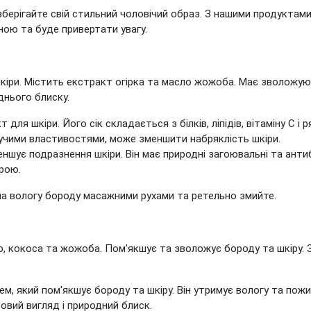
зберігайте свій стильний чоловічий образ. З нашими продукта
ою та буде привертати увагу.
іри. Містить екстракт огірка та масло жожоба. Має зволожуюч
днього блиску.
для шкіри. Його сік складається з білків, ліпідів, вітаміну С і 
учими властивостями, може зменшити набряклість шкіри.
шує подразнення шкіри. Він має природні загоювальні та антиб
рою.
ь на вологу бороду масажними рухами та ретельно змийте.
лю, кокоса та жожоба. Пом'якшує та зволожує бороду та шкіру. 
, який пом'якшує бороду та шкіру. Він утримує вологу та пож
овий вигляд і природний блиск.