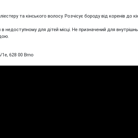
естеру та кінського волосу. Розчісує бороду від коренів до кін
 в недоступному для дітей місці. Не призначений для внутрішн
дою.
1e, 628 00 Brno