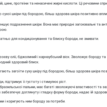
алій, цинк, протеїни та ненасичені жирні кислоти. Ці речовини 
 сухої шкіри під бородою, більш здорова шкіра позитивно впли
шує подразнення шкіри. Вона має природні загоювальні та ант
рою.
татньо для кондиціонування та блиску бороди, не змивати.
соєву олії, бджолиний і карнаубський віск. Зволожує бороду та з
иродний здоровий блиск.
ають загоїти суху шкіру під бородою, більш здорова шкіра поз
, підтримує її густоту і стимулює ріст.
разильської пальми, має багаті зволожуючі властивості та за
 забезпечує доглянуту і гладку форму бороди, надає їй здоров
ями і коригують ним бороду за потреби.