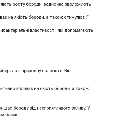
сприяють росту бороди, водночас зволожують
ває на якість бороди, а також стимулює її
ибактеріальні властивості, які допомагають
берігає її природну вологість. Він
итивно впливає на якість бороди, а також
хищає бороду від несприятливого впливу. У
ий блиск.