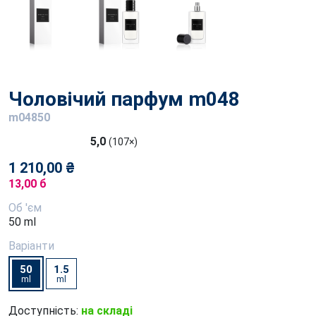
Чоловічий парфум m048
m04850
5,0
(107×)
1 210,00 ₴
13,00 б
Об 'єм
50 ml
Варіанти
50
1.5
ml
ml
Доступність:
на складі