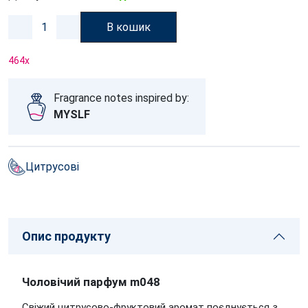
В кошик
464
x
Fragrance notes inspired by:
MYSLF
Цитрусові
Опис продукту
Чоловічий парфум m048
Свіжий цитрусово-фруктовий аромат поєднується з