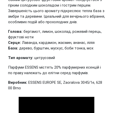
гірким солодким шоколадом і гострим перцем.
Завершеність цього аромату підкреслює тепла база з
амбри та деревини. Ідеальний для вечірнього вбрання,
особливих подій або прохолодних днів.
Голова:
бергамот, лимон, шоколад, рожевий перець,
фруктові ноти
Серце:
Лаванда, кардамон, жасмин, ананас, лілія
База:
дерево, бурштин, мускус, боби тонка, мох
Тип аромату:
цитрусовий
Парфуми ESSENS містять 20% парфумерних есенцій і
по праву належать до елітни серед парфумів.
Виробник:
ESSENS EUROPE SE, Zaoralova 3045/1e, 628
00 Brno