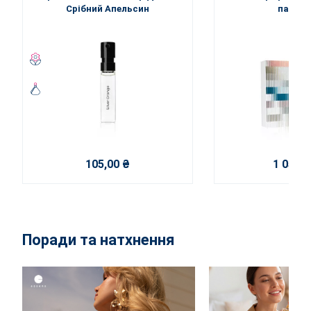
Срібний Апельсин
парфум
105,00 ₴
1 050,0
Поради та натхнення