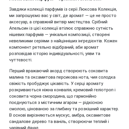
Завдяки колекції парфумів із серії Люксова Колекція,
ми запрошуємо вас у світ, де аромат — це не просто
аксесуар, а справжній витвір мистецтва. Срібний
Апельсин із цієї колекції втілює справжню сутність
нішевих парфумів — унікальні композиції, створені
невеликими серіями з найцінніших інгредієнтів. Кожен
компонент ретельно відібраний, аби аромат
розповідав історію індивідуальності, уяви та
чуттєвості.
Перший вражаючий акорд створюють соковита
малина та оксамитова персикова нота, чия солодка
свіжість пробуджує цікавість. У серці аромату
розкриваються ніжна конвалія, кремовий геліотроп і
соковита чорна смородина, що гармонійно
поєднуються з містичним агаром — рідкісною
смолою, цінованою за глибину та розкішний характер.
В основі вирізняються мускус, амбра, оксамитове
сандалове дерево та ваніль, створюючи теплий і
чарівний фінал.