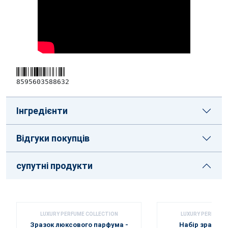
8595603588632
Інгредієнти
Відгуки покупців
супутні продукти
LUXURY PERFUME COLLECTION
LUXURY PERFUME 
Зразок люксового парфума -
Набір зразків