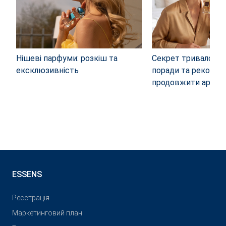
Нішеві парфуми: розкіш та
Секрет тривалого 
ексклюзивність
поради та рекоменд
продовжити арома
ESSENS
Реєстрація
Маркетинговий план