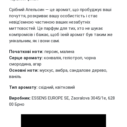
Срібний Апельсин — це аромат, що пробуджує ваші
почуття, розкриває вашу особистість і стає
невід’ємною частиною ваших незабутніх
миттєвостей. Це парфум для тих, хто не шукає
компромісів і бажає, щоб їхній аромат був таким же
унікальним, як і вони самі.
Початкові ноти
:
персик, малина
Серце аромату:
конвалія, геліотроп, чорна
смородина, агар
Основні ноти:
мускус, амбра, сандалове дерево,
ваніль
Тип аромату:
східний, квітковий
Виробник:
ESSENS EUROPE SE, Zaoralova 3045/1e, 628
00 Брно