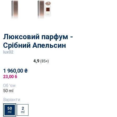
Люксовий парфум -
Срібний Апельсин
lux02
4,9
(85×)
1 960,00 ₴
23,00 б
Об 'єм
50 ml
Варіанти
50
2
ml
ml