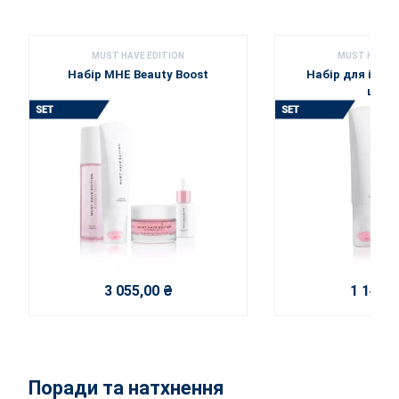
MUST HAVE EDITION
MUST HAVE E
Набір MHE Beauty Boost
Набір для ідеа
шкір
3 055,00 ₴
1 140,0
Поради та натхнення