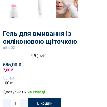
Гель для вмивання із
силіконовою щіточкою
mhe02
4,9
(164×)
685,00 ₴
7,00 б
Об 'єм
100 ml
Доступність:
на складі
В кошик