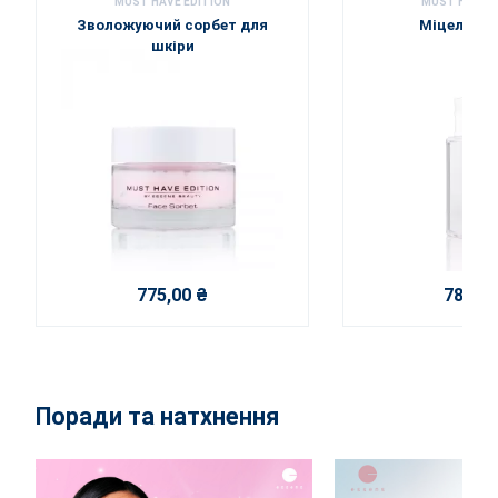
MUST HAVE EDITION
MUST HAVE E
Зволожуючий сорбет для
Міцелярна
шкіри
775,00 ₴
780,00
Поради та натхнення