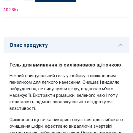
10 285
x
Опис продукту
Гель для вмивання із силіконовою щіточкою
Ніжний очищувальний гель у тюбику з силіконовим
пензликом для легкого нанесення. Очищає і видаляє
забруднення, не висушуючи шкіру, водночас м'яко
масажує її. Екстракти ромашки, зеленого чаю і готу
кола мають відмінні зволожувальні та гідратуючі
властивості.
Силіконова щіточка використовується для глибокого
очищення шкіри, ефективно видаляючи змертвілі
клітини шкіри, забруднення і вугрі. Очищає закупорені