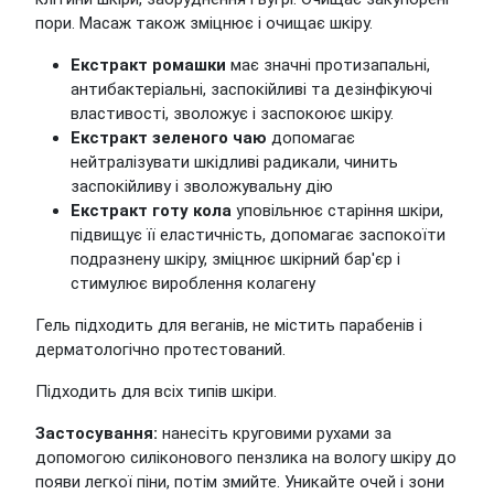
пори. Масаж також зміцнює і очищає шкіру.
Екстракт ромашки
має значні протизапальні,
антибактеріальні, заспокійливі та дезінфікуючі
властивості, зволожує і заспокоює шкіру.
Екстракт зеленого чаю
допомагає
нейтралізувати шкідливі радикали, чинить
заспокійливу і зволожувальну дію
Eкстракт готу кола
уповільнює старіння шкіри,
підвищує її еластичність, допомагає заспокоїти
подразнену шкіру, зміцнює шкірний бар'єр і
стимулює вироблення колагену
Гель підходить для веганів, не містить парабенів і
дерматологічно протестований.
Підходить для всіх типів шкіри.
Застосування:
нанесіть круговими рухами за
допомогою силіконового пензлика на вологу шкіру до
появи легкої піни, потім змийте. Уникайте очей і зони