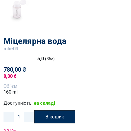
Міцелярна вода
mhe04
5,0
(36×)
780,00 ₴
8,00 б
Об 'єм
160 ml
Доступність:
на складі
В кошик