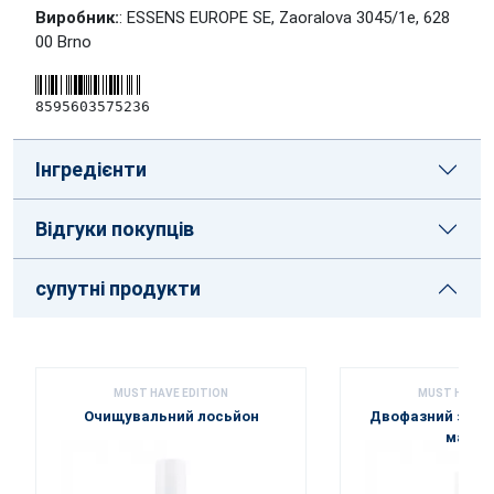
Виробник:
: ESSENS EUROPE SE, Zaoralova 3045/1e, 628
00 Brno
8595603575236
Інгредієнти
Відгуки покупців
супутні продукти
MUST HAVE EDITION
MUST HAVE E
Очищувальний лосьйон
Двофазний засіб
макія