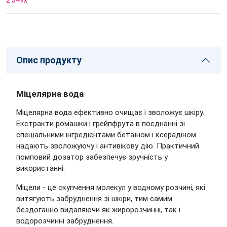
2 349
x
Опис продукту
Міцелярна вода
Міцелярна вода ефективно очищає і зволожує шкіру.
Екстракти ромашки і грейпфрута в поєднанні зі
спеціальними інгредієнтами бетаїном і ксерадіном
надають зволожуючу і антивікову дію. Практичний
помповий дозатор забезпечує зручність у
використанні.
Міцели - це скупчення молекул у водному розчині, які
витягують забруднення зі шкіри, тим самим
бездоганно видаляючи як жиророзчинні, так і
водорозчинні забруднення.