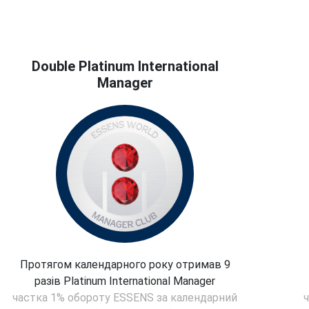
Double Platinum International
Manager
Протягом календарного року отримав 9
разів Platinum International Manager
частка 1% обороту ESSENS за календарний