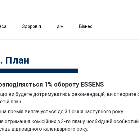
аса
Здоров'я
дім
Бізнес
. План
озподіляється 1% обороту ESSENS
що ви будете дотримуватись рекомендацій, ви створите с
етій план.
чна премія виплачується до 31 січня наступного року.
я отримання комісійних з 3-го плану необхідний особистий
сяць відповідного календарного року.