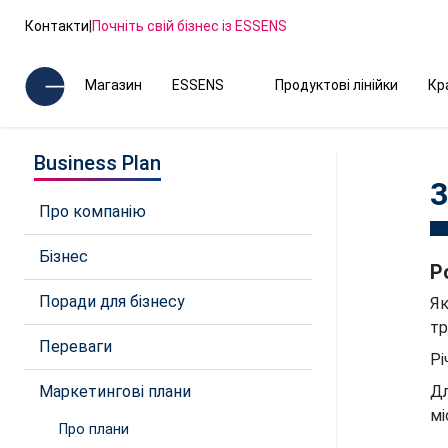
Контакти
|
Почніть свій бізнес із ESSENS
Магазин
ESSENS
Продуктові лінійки
Кр
Business Plan
3
Про компанію
Бізнес
Р
Поради для бізнесу
Як
тр
Переваги
Рі
Маркетингові плани
Дл
мі
Про плани