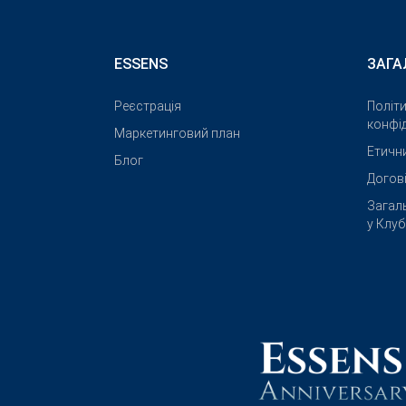
ESSENS
ЗАГА
Реєстрація
Політ
конфід
Маркетинговий план
Етичн
Блог
Догов
Загал
у Клу