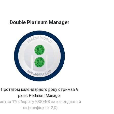
Double Platinum Manager
Протягом календарного року отримав 9
разів Platinum Manager
частка 1% обороту ESSENS за календарний
рік (коефіцієнт 2,0)