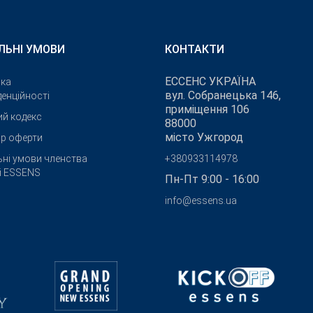
ЛЬНІ УМОВИ
КОНТАКТИ
ЕССЕНС УКРАЇНА
ика
вул. Собранецька 146,
енційності
приміщення 106
ий кодекс
88000
місто Ужгород
ір оферти
ьні умови членства
+380933114978
бі ESSENS
Пн-Пт 9:00 - 16:00
info@essens.ua