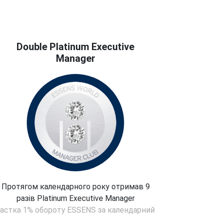
Double Platinum Executive
Manager
Протягом календарного року отримав 9
разів Platinum Executive Manager
частка 1% обороту ESSENS за календарний