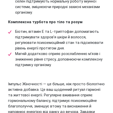
селен підтримують нормальну роботу імунної
системи, зміцнюючи природні захисні механізми
організму.
Комплексна турбота про тіло та розум
Біотин, вітамін E та L-триптофан допомагають
підтримувати здоров’я шкіри й волосся,
регулювати психоемоційний стан та підсилювати
рівень енергії протягом дня.
Магній додатково сприяє розслабленню м’язів і
зниженню рівня стресу, доповнюючи комплексну
підтримку організму.
Імпульс Жіночності — це більше, ніж просто біологічно
активна добавка. Це ваш щоденний ритуал гармонії
та життєвої енергії. Регулярне вживання сприяє
гормональному балансу, підтримує психоемоційне
благополуччя, зменшує втому та виснаження й
наповнює енергією від ранку до вечора. Завдяки