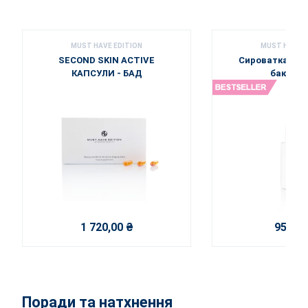
MUST HAVE EDITION
MUST HAVE E
SECOND SKIN ACTIVE
Сироватка для
КАПСУЛИ - БАД
бакучіо
1 720,00 ₴
950,00
Поради та натхнення