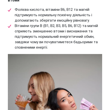
втоми
Фолієва кислота, вітаміни B6, B12 та магній
підтримують нормальну психічну діяльність і
допомагають зберігати емоційну рівновагу.
Вітаміни групи B (B1, B2, B3, B5, B6, B12) та магній
сприяють зменшенню втоми і виснаження та
підтримують нормальний енергетичний обмін,
завдяки чому ви почуватиметеся бадьорими та
сповненими енергії.