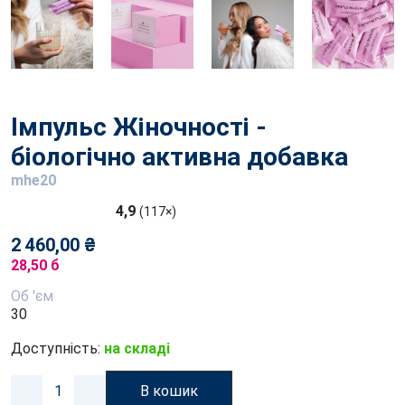
Імпульс Жіночності -
біологічно активна добавка
mhe20
4,9
(117×)
2 460,00 ₴
28,50 б
Об 'єм
30
Доступність:
на складі
В кошик