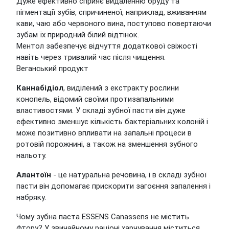
Дуже ефективно сприяє видаленню бруду та
пігментації зубів, спричиненої, наприклад, вживанням
кави, чаю або червоного вина, поступово повертаючи
зубам їх природний білий відтінок.
Ментол забезпечує відчуття додаткової свіжості
навіть через тривалий час після чищення.
Веганський продукт
Каннабідіол
, виділений з екстракту рослини
конопель, відомий своїми протизапальними
властивостями. У складі зубної пасти він дуже
ефективно зменшує кількість бактеріальних колоній і
може позитивно впливати на запальні процеси в
ротовій порожнині, а також на зменшення зубного
нальоту.
Алантоїн
- це натуральна речовина, і в складі зубної
пасти він допомагає прискорити загоєння запалення і
набряку.
Чому зубна паста ESSENS Canassens не містить
фтору? У звичайному раціоні харчування міститься