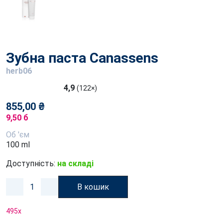
Зубна паста Canassens
herb06
4,9
(122×)
855,00 ₴
9,50 б
Об 'єм
100 ml
Доступність:
на складі
В кошик
495
x