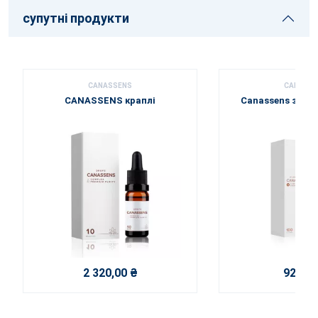
супутні продукти
CANASSENS
CANASS
CANASSENS краплі
Canassens зігрі
2 320,00 ₴
920,00