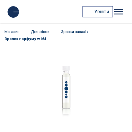
Увійти
Магазин
Для жінок
Зразки запахів
Зразок парфуму w164