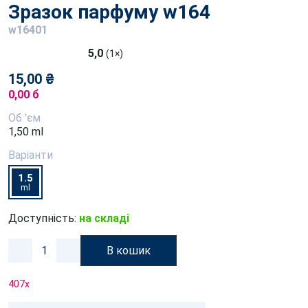
Зразок парфуму w164
w16401
5,0
(1×)
15,00 ₴
0,00 б
Об 'єм
1,50 ml
Варіанти
1.5
ml
Доступність:
на складі
В кошик
407
x