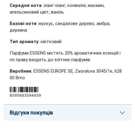
Середня нота
: іланг-іланг, конвалія, жасмин,
апельсиновий цвіт, ваніль
Базові ноти
: мускус, сандалове дерево, амбра,
деревна
Тип аромату
: квітковий
Парфуми ESSENS містять 20% ароматичних есенцій і
по праву входять до елітних парфумів.
Виробник
: ESSENS EUROPE SE, Zaoralova 3045/1e, 628
00 Brno
8595603594459
Відгуки покупців