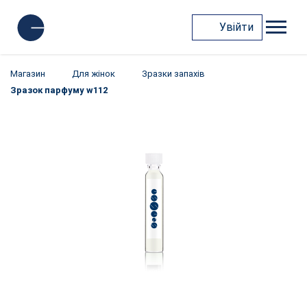
Увійти
Магазин
Для жінок
Зразки запахів
Зразок парфуму w112