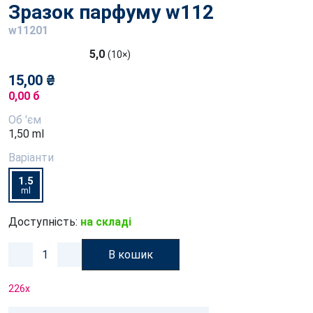
Зразок парфуму w112
w11201
5,0
(10×)
15,00 ₴
0,00 б
Об 'єм
1,50 ml
Варіанти
1.5
ml
Доступність:
на складі
В кошик
226
x