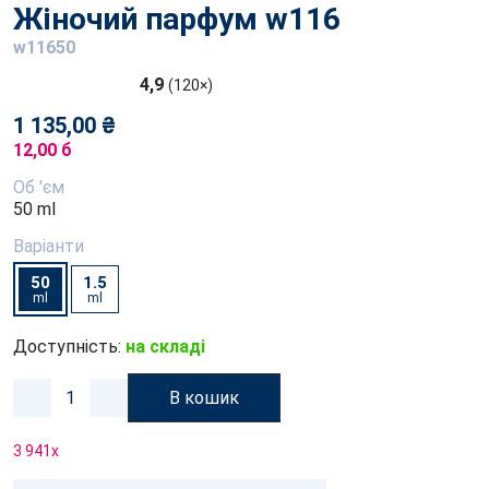
Жіночий парфум w116
w11650
4,9
(120×)
1 135,00 ₴
12,00 б
Об 'єм
50 ml
Варіанти
50
1.5
ml
ml
Доступність:
на складі
В кошик
3 941
x