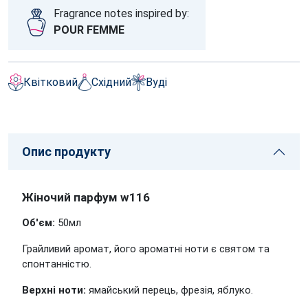
Fragrance notes inspired by:
POUR FEMME
Квітковий
Східний
Вуді
Опис продукту
Жіночий парфум w116
Об'єм:
50мл
Грайливий аромат, його ароматні ноти є святом та
спонтанністю.
Верхні ноти:
ямайський перець, фрезія, яблуко.