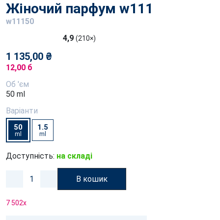
Жіночий парфум w111
w11150
4,9
(210×)
1 135,00 ₴
12,00 б
Об 'єм
50 ml
Варіанти
50
1.5
ml
ml
Доступність:
на складі
В кошик
7 502
x