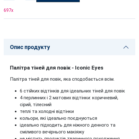
697
x
Опис продукту
Палітра тіней для повік - Iconic Eyes
Палітра тіней для повік, яка сподобається всім.
6 стійких відтінків для ідеальних тіней для повік
4 перлинних і 2 матових відтінки: коричневий,
сірий, тілесний
теплі та холодні відтінки
кольори, які ідеально поєднуються
ідеально підходить для ніжного денного та
сміливого вечірнього макіяжу
не містить продуктів тваринного походження