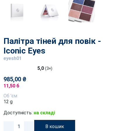
Палітра тіней для повік -
Iconic Eyes
eyesh01
5,0
(3×)
985,00 ₴
11,50 б
Об 'єм
12 g
Доступність:
на складі
В кошик