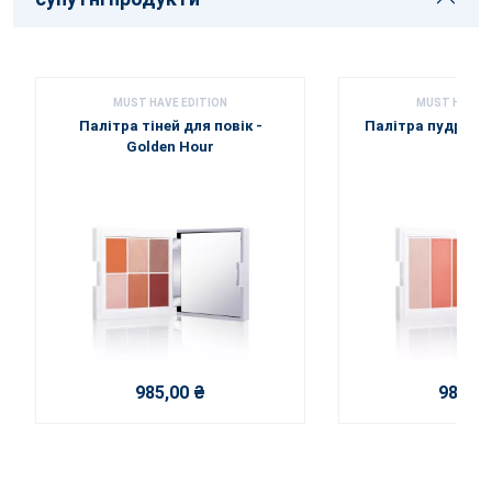
MUST HAVE EDITION
MUST HAVE E
Палітра тіней для повік -
Палітра пудрових
Golden Hour
985,00 ₴
985,00