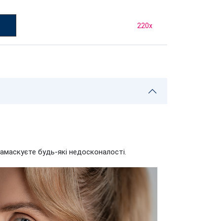
220
x
амаскуєте будь-які недосконалості.