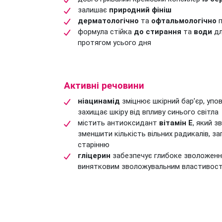
залишає
природний фініш
дерматологічно
та
офтальмологічно
п
формула стійка
до стирання
та
води
дл
протягом усього дня
Активні речовини
ніацинамід
зміцнює шкірний бар’єр, упо
захищає шкіру від впливу синього світла
містить антиоксидант
вітамін Е
, який 
зменшити кількість вільних радикалів, з
старінню
гліцерин
забезпечує глибоке зволоження
винятковим зволожувальним властивос