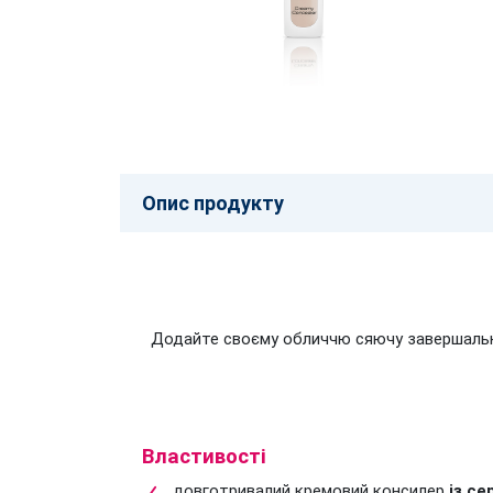
Опис продукту
Додайте своєму обличчю сяючу завершальну 
Властивості
довготривалий кремовий консилер
із с