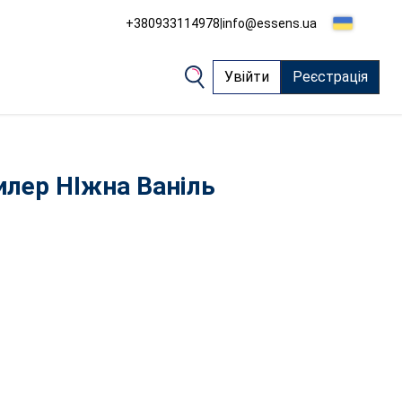
+380933114978
|
info@essens.ua
Увійти
Реєстрація
лер НІжна Ваніль