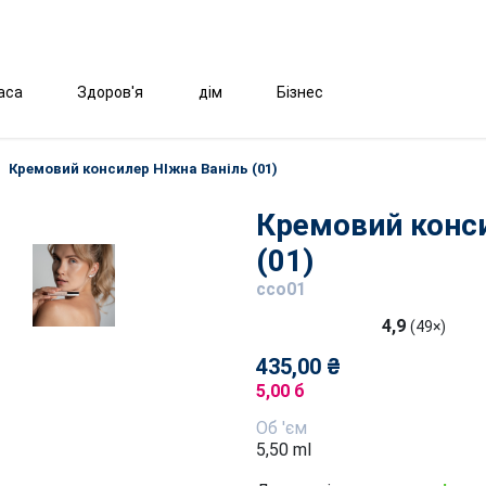
аса
Здоров'я
дім
Бізнес
Кремовий консилер НІжна Ваніль (01)
Кремовий конси
(01)
cco01
4,9
(49×)
435,00 ₴
5,00 б
Об 'єм
5,50 ml