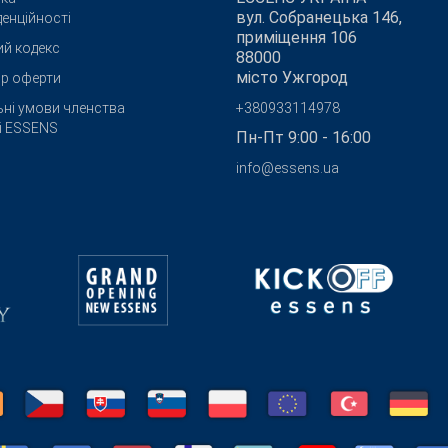
вул. Собранецька 146,
енційності
приміщення 106
ий кодекс
88000
місто Ужгород
ір оферти
ьні умови членства
+380933114978
бі ESSENS
Пн-Пт 9:00 - 16:00
info@essens.ua