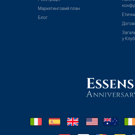
конфід
Маркетинговий план
Етичн
Блог
Догов
Загал
у Клу