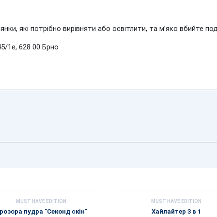
янки, які потрібно вирівняти або освітлити, та м’яко вбийте п
5/1e, 628 00 Брно
MUST HAVE EDITION
MUST HAVE EDITION
розора пудра "Секонд скін"
Хайлайтер 3 в 1