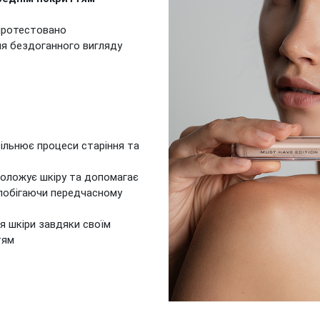
ротестовано
я бездоганного вигляду
вільнює процеси старіння та
зволожує шкіру та допомагає
апобігаючи передчасному
 шкіри завдяки своїм
тям