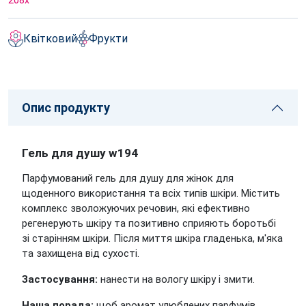
208
x
Квітковий
Фрукти
Опис продукту
Гель для душу w194
Парфумований гель для душу для жінок для
щоденного використання та всіх типів шкіри. Містить
комплекс зволожуючих речовин, які ефективно
регенерують шкіру та позитивно сприяють боротьбі
зі старінням шкіри. Після миття шкіра гладенька, м'яка
та захищена від сухості.
Застосування:
нанести на вологу шкіру і змити.
Наша порада:
щоб аромат улюблених парфумів