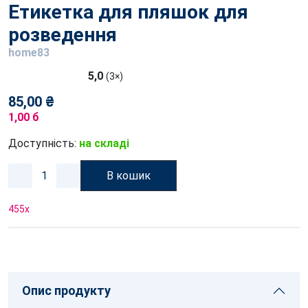
Етикеткa для пляшок для
розведення
home83
5,0
(3×)
85,00 ₴
1,00 б
Доступність:
на складі
В кошик
455
x
Опис продукту