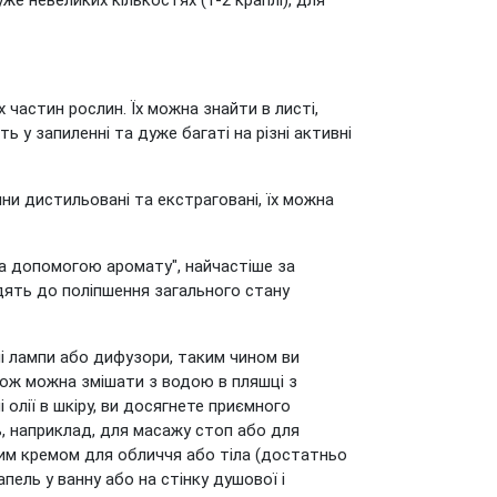
е невеликих кількостях (1-2 краплі), для
х частин рослин. Їх можна знайти в листі,
ть у запиленні та дуже багаті на різні активні
вини дистильовані та екстраговані, їх можна
за допомогою аромату", найчастіше за
дять до поліпшення загального стану
чні лампи або дифузори, таким чином ви
також можна змішати з водою в пляшці з
олії в шкіру, ви досягнете приємного
, наприклад, для масажу стоп або для
еним кремом для обличчя або тіла (достатньо
ель у ванну або на стінку душової і