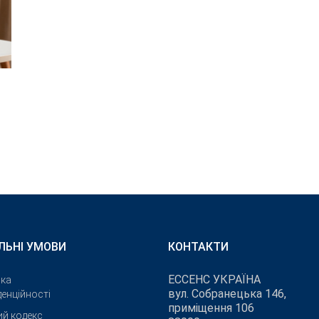
ЛЬНІ УМОВИ
КОНТАКТИ
ЕССЕНС УКРАЇНА
ика
вул. Собранецька 146,
енційності
приміщення 106
ий кодекс