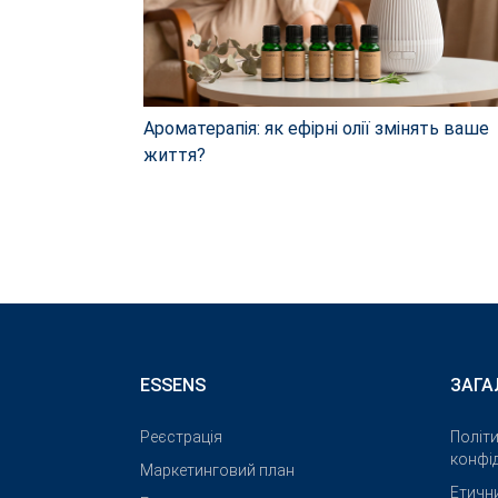
Ароматерапія: як ефірні олії змінять ваше
життя?
ESSENS
ЗАГА
Реєстрація
Політ
конфід
Маркетинговий план
Етичн