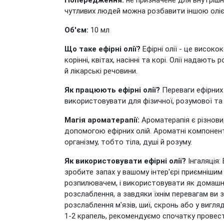
Попередження:
не призначене для внутрішнь
чутливих людей можна розбавити іншою оліє
Об'єм:
10 мл
Що таке ефірні олії?
Ефірні олії - це високо
корінні, квітах, насінні та корі. Олії надают
й лікарські речовини.
Як працюють ефірні олії?
Переваги ефірних о
використовувати для фізичної, розумової та
Магія ароматерапії:
Ароматерапія є різнови
допомогою ефірних олій. Ароматні компонент
організму, тобто тіла, душі й розуму.
Як використовувати ефірні олії?
Інгаляція:
зробите запах у вашому інтер'єрі приємнішим 
розпилювачем, і використовувати як домашній
розслаблення, а завдяки їхнім перевагам ви
розслаблення м'язів, шиї, скронь або у вигл
1-2 крапель, рекомендуємо спочатку провести