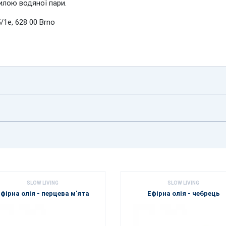
лою водяної пари.
1e, 628 00 Brno
SLOW LIVING
SLOW LIVING
фірна олія - ​​перцева м'ята
Ефірна олія - ​​чебрець