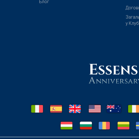
Блог
Догов
Загал
у Клу