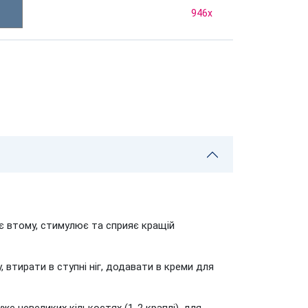
946
x
ає втому, стимулює та сприяє кращій
 втирати в ступні ніг, додавати в креми для