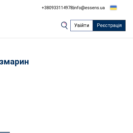
+380933114978
|
info@essens.ua
Увійти
Реєстрація
розмарин