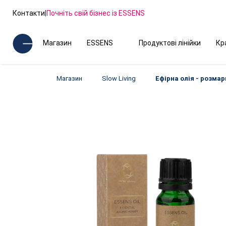
Контакти
|
Почніть свій бізнес із ESSENS
Магазин
ESSENS
Продуктові лінійки
Кр
Магазин
Slow Living
Ефірна олія - ​​розма