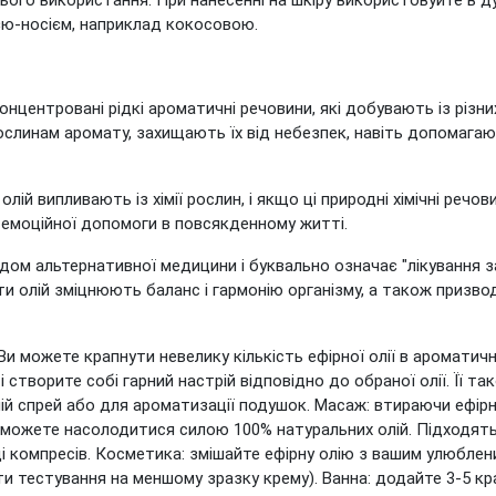
ого використання. При нанесенні на шкіру використовуйте в дуж
ю-носієм, наприклад кокосовою.
концентровані рідкі ароматичні речовини, які добувають із різни
ь рослинам аромату, захищають їх від небезпек, навіть допомагаю
лій випливають із хімії рослин, і якщо ці природні хімічні речо
 емоційної допомоги в повсякденному житті.
дом альтернативної медицини і буквально означає "лікування 
и олій зміцнюють баланс і гармонію організму, а також призво
 Ви можете крапнути невелику кількість ефірної олії в аромати
і створите собі гарний настрій відповідно до обраної олії. Її 
 спрей або для ароматизації подушок. Масаж: втираючи ефірні 
 зможете насолодитися силою 100% натуральних олій. Підходять
яді компресів. Косметика: змішайте ефірну олію з вашим улюбл
 тестування на меншому зразку крему). Ванна: додайте 3-5 крап