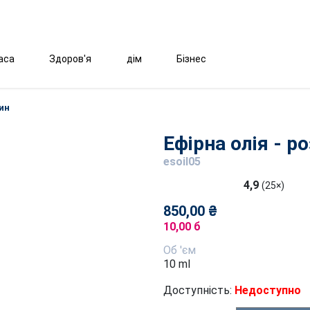
аса
Здоров'я
дім
Бізнес
рин
Ефірна олія - ​​
esoil05
4,9
(25×)
850,00 ₴
10,00 б
Об 'єм
10 ml
Доступність:
Недоступно