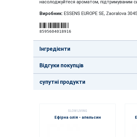
насолоджуйтеся ароматом, підтримуваним си
Виробник:
ESSENS EUROPE SE, Zaoralova 3045/
8595604018916
Інгредієнти
Відгуки покупців
супутні продукти
SLOW LIVING
Ефірна олія - ​​апельсин
Е