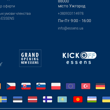
88000
місто Ужгород
ір оферти
ьні умови членства
+380933114978
бі ESSENS
Пн-Пт 9:00 - 16:00
info@essens.ua