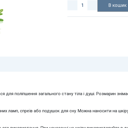
В кошик
я для поліпшення загального стану тіла і душі. Розмарин знім
их ламп, спреїв або подушок для сну. Можна наносити на шкіру,