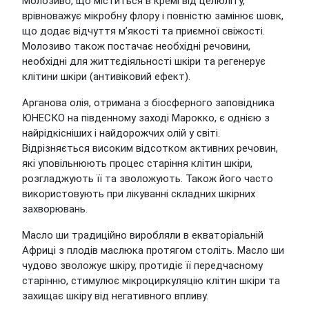
Молозиво, що міститься в кремі від целюліту,
врівноважує мікробну флору і повністю замінює шовк,
що додає відчуття м’якості та приємної свіжості.
Молозиво також постачає необхідні речовини,
необхідні для життєдіяльності шкіри та регенерує
клітини шкіри (антивіковий ефект).
Арганова олія, отримана з біосферного заповідника
ЮНЕСКО на південному заході Марокко, є однією з
найрідкісніших і найдорожчих олій у світі.
Відрізняється високим відсотком активних речовин,
які уповільнюють процес старіння клітин шкіри,
розгладжують її та зволожують. Також його часто
використовують при лікуванні складних шкірних
захворювань.
Масло ши традиційно виробляли в екваторіальній
Африці з плодів маслюка протягом століть. Масло ши
чудово зволожує шкіру, протидіє її передчасному
старінню, стимулює мікроциркуляцію клітин шкіри та
захищає шкіру від негативного впливу.