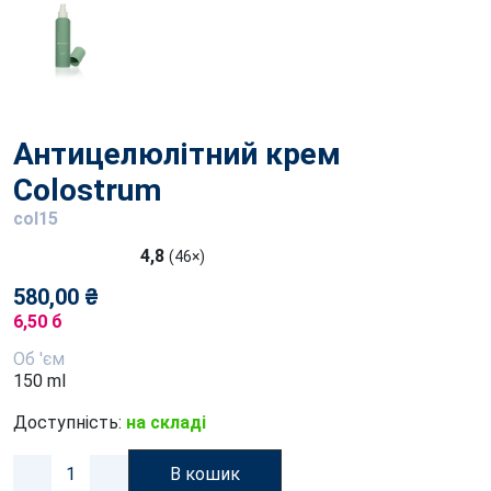
Антицелюлітний крем
Colostrum
col15
4,8
(46×)
580,00 ₴
6,50 б
Об 'єм
150 ml
Доступність:
на складі
В кошик