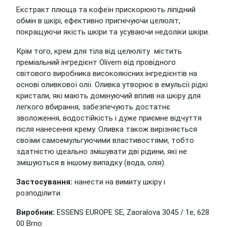
Екстракт плюща та кофеїн прискорюють ліпідний
обмін в шкірі, ефективно пригнічуючи целюліт,
покращуючи якість шкіри та усуваючи недоліки шкіри.
Крім того, крем для тіла від целюліту містить
преміальний інгредієнт Olivem від провідного
світового виробника високоякісних інгредієнтів на
основі оливкової олії. Оливка утворює в емульсії рідкі
кристали, які мають домінуючий вплив на шкіру для
легкого вбирання, забезпечують достатнє
зволоження, водостійкість і дуже приємне відчуття
після нанесення крему. Оливка також вирізняється
своїми самоемульгуючими властивостями, тобто
здатністю ідеально змішувати дві рідини, які не
змішуються в іншому випадку (вода, олія).
Застосування:
нанести на вимиту шкіру і
розподілити.
Виробник:
ESSENS EUROPE SE, Zaoralova 3045 / 1e, 628
00 Brno